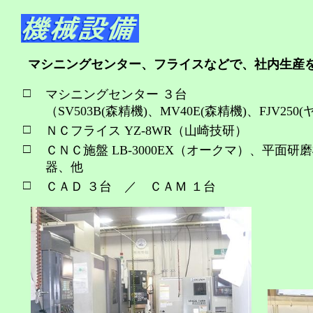
マシニングセンター、フライスなどで、社内生産
□
マシニングセンター ３台
（SV503B(森精機)、MV40E(森精機)、FJV250
□
ＮＣフライス YZ-8WR（山崎技研）
□
ＣＮＣ施盤 LB-3000EX（オークマ）、平面
器、他
□
ＣＡＤ ３台 ／ ＣＡＭ １台